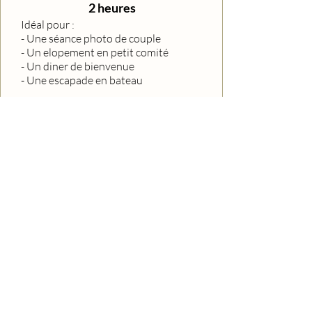
2 heures
Idéal pour :
- Une séance photo de couple
- Un elopement en petit comité
- Un diner de bienvenue
- Une escapade en bateau
Ce qui est inclus :
Entre 50 et 120 photos, en haute
définition, retouchées avec soin
Galerie privée en ligne pour visualiser
et partager facilement
Téléchargement illimité des images
(HD et web)
13 000 THB
* Frais de déplacement inclus dans
Bangkok
Contactez moi